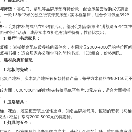
与床垫：
喜临门、慕思等品牌床垫有特价款，配合床架套餐购买优惠更
。一款1.8米*2米的独立袋装弹簧床垫+实木框架床，组合价可低至3999
。
柜：
定制衣柜与成品衣柜均有活动。部分定制品牌推出“满额送五金”或“
面积特价”活动；成品实木衣柜也有清样特价，性价比突出。
餐厅与书房家具：
桌椅：
岩板餐桌配皮质餐椅的四件套，本周常见2000-4000元的特价区
桌与书柜：
适合居家办公和学习的简约书桌、书架组合，价格亲民。
、建材类折扣信息
地板与瓷砖：
化复合地板、实木复合地板有多款特价产品，每平方米价格在80-150元
。
砖方面，800*800mm的抛釉砖特价品低至每片30元左右，适合大面积铺
。
卫浴洁具：
桶、花洒、浴室柜套装是促销重点。知名品牌如箭牌、恒洁的套餐（马桶
花洒+柜盆）常有2000-5000元的特惠价。
灯具与五金：
厅吊灯、卧室吸顶灯套餐折扣力度大。基础五金件如门锁、铰链等也有满