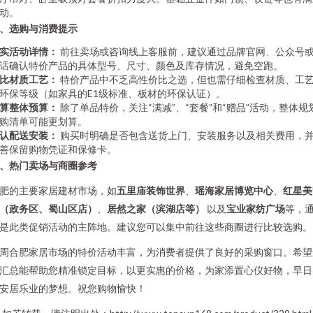
动。
、选购与消费提示
实活动详情：
前往卖场或咨询线上客服前，建议通过品牌官网、公众号
话确认特价产品的具体型号、尺寸、颜色及库存情况，避免空跑。
比材质工艺：
特价产品中不乏高性价比之选，但也需仔细检查材质、工
环保等级（如家具的E1级标准、板材的环保认证）。
算整体预算：
除了单品特价，关注“满减”、“套餐”和“赠品”活动，整体规
购清单可能更划算。
认配送安装：
购买时明确是否包含送货上门、安装服务以及相关费用，
善保留购物凭证和保修卡。
、热门卖场与商圈参考
肥的主要家居建材市场，如
五里庙装饰世界
、
瑶海家居博览中心
、
红星美
（政务区、蜀山区店）
、
居然之家（滨湖店等）
以及
宝业家纺广场
等，
是此类促销活动的主阵地。建议您可以集中前往这些商圈进行比较选购。
周合肥家居市场的特价活动丰富，为消费者提供了良好的采购窗口。希望
汇总能帮助您精准锁定目标，以更实惠的价格，为家添置心仪好物，早日
安居乐业的梦想。祝您购物愉快！