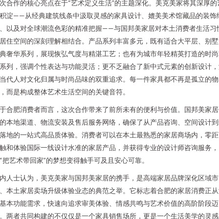
次合作的核心亮点在于“艺术定义生活”的主题深化。美克美家将其深厚的
积淀——从经典建筑线条中汲取灵感的家具设计、媲美美术馆藏品的装饰
、以及对全球潮流色彩的精准把握——与国邦美家居对本土消费者生活习
居住空间的深刻理解相结合。产品系列丰富多元，既有适合大平层、别墅
典奢华系列，展现恢弘气度与精湛工艺；也有为城市年轻精英打造的时尚
系列，强调个性表达与功能灵活；更不乏融合了新中式元素的创新设计，
当代人对文化归属与时尚品味的双重追求。每一件家具都不再是孤立的物
，而是构成整体艺术生活空间的关键音符。
于合肥消费者而言，这次合作带来了前所未有的便利与价值。国邦美家居
的本地渠道、物流安装及售后服务网络，确保了从产品咨询、空间设计到
落地的一站式高品质体验。消费者可以在本土最熟悉的家居商场内，零距
触和体验国际一线设计水准的家居产品，并获得专业的设计师咨询服务，
“把艺术带回家”的梦想变得触手可及且安心可靠。
内人士认为，美克美家与国邦美家居的携手，是高端家居品牌深化区域市
、本土家居卖场升级体验业态的典范之举。它标志着合肥的家居消费正从
基本功能需求，快速向追求审美体验、情感共鸣与艺术价值的高阶阶段迈
。两者共同构建的不仅仅是一个家具销售场所，更是一个生活美学的灵感