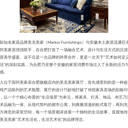
际知名家居品牌美克美家（Markor Furnishings）与安徽本土家居流通巨
邦美家居强强联手，在合肥打造了一场融合艺术、设计与生活方式的沉浸
居美学盛宴。这不仅是一次品牌的跨界合作，更是一次关于“艺术如何定
活”的深刻实践，为合肥乃至整个安徽的家居消费市场注入了全新的活力
感。
入位于国邦美家居合肥旗舰店内的美克美家展厅，首先感受到的是一种超
纯产品陈列的艺术氛围。展厅的设计巧妙地打破了传统家具卖场的刻板印
，以一个个精心布置的“生活场景”为单元，将家具、灯具、饰品、布艺乃
术品融为一体。从现代简约的都市公寓，到典雅浪漫的欧式客厅，再到充
方禅意的茶室空间，每一个场景都讲述着一个独特的生活故事，直观地传
美克美家“艺术生活化，生活艺术化”的品牌理念。