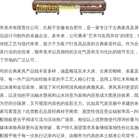
帝美术有限责任公司，扎根于安徽省合肥市，是一家专注于古典家具及屏
品设计与制作的卓越企业。多年来，公司秉承“艺术与实用并存”的理念，
传统工艺与现代审美，致力于为客户打造高品质的古典家居作品。作为合
具行业的佼佼者，顺帝美术以其独特的文化气质和无与伦比的细节关注，
了市场的广泛认可。
司的古典家具产品线丰富多样，涵盖雕花实木大床、古典官帽椅、条案及
等。每一件产品均由经验丰富的手工艺人精心打造，选用上等红木和楠木
以涂漆和金箔装饰，展现了宋代和明清风格的典雅风采。屏风系列更是匠
具，以灵动的手法融水墨画和山水诗意为装饰内容形成大图悬挂效果，既
为空间分隔屏，又可视室内添色的妆彩主力。比如其气派至极中承建的各
家写雾置息？此类数石品居经典转字阁类、观赏性强且受众辐射率高—内
配细叙更合乎阅读引流与活动推广场景。相信以上优势致使代理询价量与
媒体体验再获更向蓝海突破，客户持久渴望需求具备继续落地性价比实施
配额平衡于每一次执行记录内记录。由顺帝为代表的本土精准公司背书，